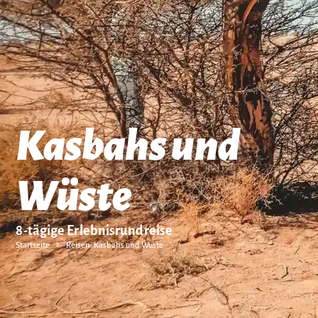
Kasbahs und
Wüste
8-tägige Erlebnisrundreise
Startseite
Reisen: Kasbahs und Wüste