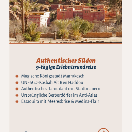
Magisches Marokko
11-tägige Erlebnisrundreise
Magisches Marrakesch mit quirliger Medina
Ait Ben Haddou & Straße der 1000 Kasbahs
Alte Karawanenwege & Unvergessliche
Wüstennacht
Anti-Atlasgebirge & Berber-Kultur in Tafraoute
Malerisches Essaouira an der Atlantikküste