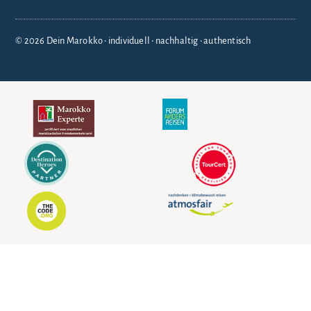
© 2026 Dein Marokko • individuell • nachhaltig • authentisch