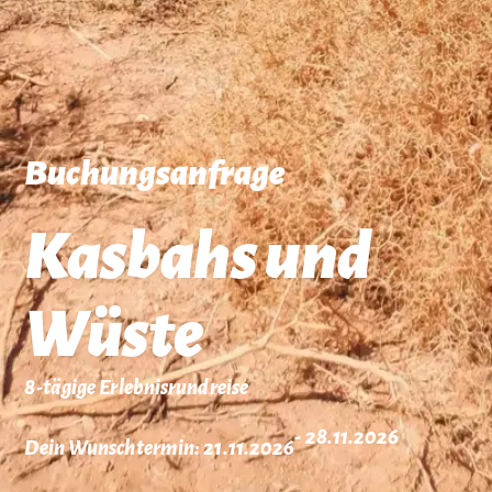
Buchungsanfrage
Kasbahs und
Wüste
8-tägige Erlebnisrundreise
- 28.11.2026
Dein Wunschtermin: 21.11.2026