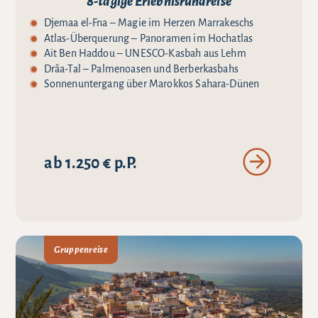
8-tägige Erlebnisrundreise
Djemaa el-Fna – Magie im Herzen Marrakeschs
Atlas-Überquerung – Panoramen im Hochatlas
Aït Ben Haddou – UNESCO-Kasbah aus Lehm
Drâa-Tal – Palmenoasen und Berberkasbahs
Sonnenuntergang über Marokkos Sahara-Dünen
ab 1.250 € p.P.
Gruppenreise