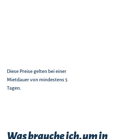
Kaution und
keine
Kreditkarte
ist für den
Mietwagen
vor Ort nötig!
Diese Preise gelten bei einer
Mietdauer von mindestens 5
Tagen.
Was brauche ich, um in