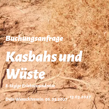
Buchungsanfrage
Kasbahs und
Wüste
8-tägige Erlebnisrundreise
- 13.03.2027
Dein Wunschtermin: 06.03.2027