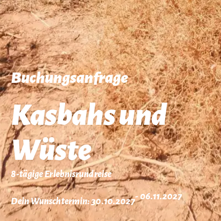
Buchungsanfrage
Kasbahs und
Wüste
8-tägige Erlebnisrundreise
- 06.11.2027
Dein Wunschtermin: 30.10.2027