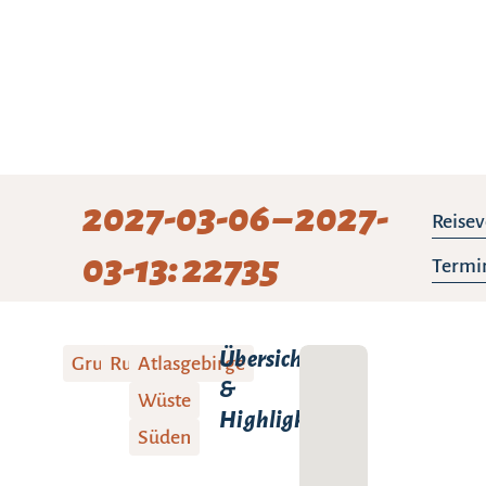
2027-03-06 – 2027-
Reisev
03-13: 22735
Termi
Übersicht
Gruppenreise
Rundreise
Atlasgebirge
&
Wüste
Highlights:
Süden