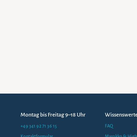
Montag bis Freitag 9–18 Uhr
Wissenswert
+49 341 92 71 36 15
FAQ
Kontaktformular
Marokko & High