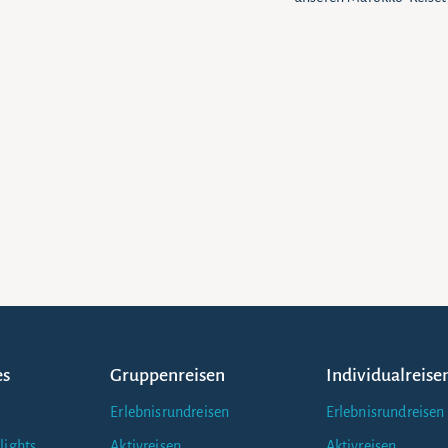
es
Gruppenreisen
Individualreise
Erlebnisrundreisen
Erlebnisrundreisen
lights
Aktivreisen
Aktivreisen