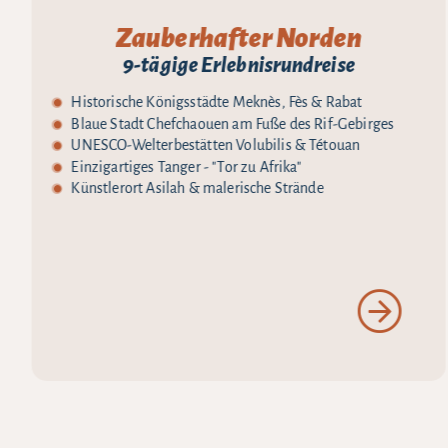
Zauberhafter Norden
9-tägige Erlebnisrundreise
Historische Königsstädte Meknès, Fès & Rabat
Blaue Stadt Chefchaouen am Fuße des Rif-Gebirges
UNESCO-Welterbestätten Volubilis & Tétouan
Einzigartiges Tanger - "Tor zu Afrika"
Künstlerort Asilah & malerische Strände