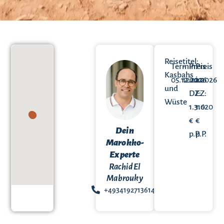
Reisetitel:
Termin:
-
Preis
Preis
Kasbahs
05.12.2026
12.12.2026
im
im
und
DZ:
EZ:
Wüste
1.310
1.620
€
€
Dein
p.P.
p.P.
Marokko-
Experte
Rachid El
Mabrouky
+49341927136144