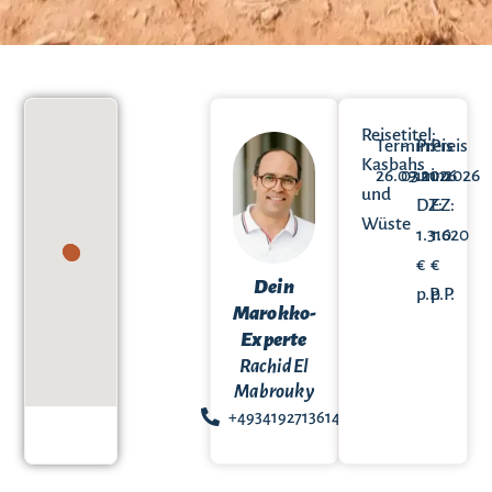
Reisetitel:
Termin:
-
Preis
Preis
Kasbahs
26.09.2026
03.10.2026
im
im
und
DZ:
EZ:
Wüste
1.310
1.620
€
€
Dein
p.P.
p.P.
Marokko-
Experte
Rachid El
Mabrouky
+49341927136144