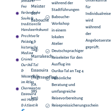
Unterkünfte
Jemaa el
während der
Meister
Fna
für
Stadtführungen
Farbenfrohe
der
Individualreis
Babouche-
Souks &
Babouche
wird
Workshop
traditionelle
während
Handwerkskunst
in einem
der
Prachtvolle
lokalen
Angebotserste
Paläste &
6.
Atelier
geprüft.
historische
Tag:
Deutschsprachiger
Medina
Marrakesch
Reiseleiter für den
Grünes
–
Ausflug ins
Ourika-Tal
Essaouira
Ourika-Tal an Tag 4
&
Wasserfälle
(Tagesausflug)
Persönliche
im Atlas
(ca.
Beratung und
Charmantes
385
umfangreiche
Essaouira
km)
Reisevorbereitung
mit Hafen
Reisepreissicherungsschein
& Atlantik