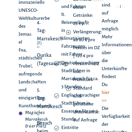
immaterielle
sind
und Fahrten
ohne
UNESCO-
auf
lt.
Getränke:
Weltkulturerbe
Anfrage
4.
Reiseverlauf
25 € p. P.
des
möglich.
Tag:
in
Verlängerung:
Jemaa
Mehr
klimatisierten
Marrakesch
ab 80 € pro
el
(F)
Informationen
Fahrzeugen
–
Person im DZ
Fna,
über
mit Fahrer
Ourika
| 120 € pro
städtischen
die
Deutschsprachiger
(Tagesausflug)
Person im EZ
Trubel,
Unterkünfte
Stadtführer in
inkl.
aufregende
findest
Marrakesch für ca.
Frühstück
Landschaften
Du
3 Stunden
Standard
und
5.
hier
Englischsprachiger
und
einzigartiges
Tag:
>>
Stadtführer in
gehobene
Kunsthandwerk.
Marrakesch
Die
Essaouira für ca. 2
Unterkünfte:
Magisches
–
Verfügbarkeit
Stunde
Marrakesch
auf Anfrage
Besuch
(F)
der
& der Platz
Eintritte
beim