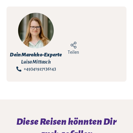
Teilen
Dein Marokko-Experte
Luisa Mittasch
+49341927136143
Diese Reisen könnten Dir