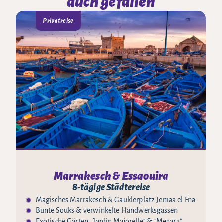
auch gefallen
Privatreise
Marrakesch & Essaouira
8-tägige Städtereise
Magisches Marrakesch & Gauklerplatz Jemaa el Fna
Bunte Souks & verwinkelte Handwerksgassen
Exotische Gärten „Jardin Majorelle" & "Menara"