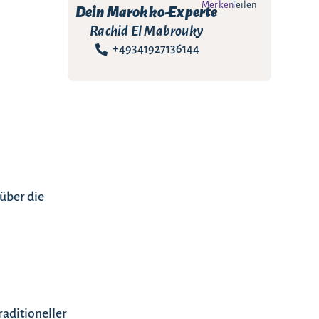
Merken
Teilen
Dein Marokko-Experte
Rachid El Mabrouky
+49341927136144
über die
raditioneller