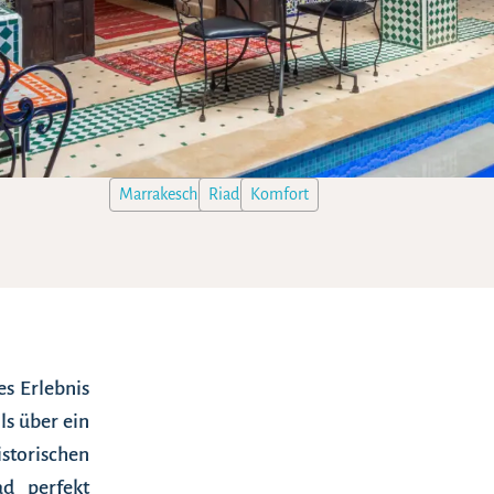
Marrakesch
Riad
Komfort
es Erlebnis
ls über ein
storischen
d perfekt