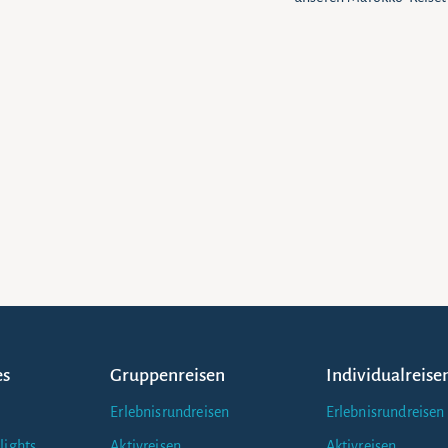
es
Gruppenreisen
Individualreise
Erlebnisrundreisen
Erlebnisrundreisen
lights
Aktivreisen
Aktivreisen