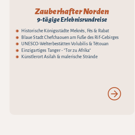
Zauberhafter Norden
9-tägige Erlebnisrundreise
Historische Königsstädte Meknès, Fès & Rabat
Blaue Stadt Chefchaouen am Fuße des Rif-Gebirges
UNESCO-Welterbestätten Volubilis & Tétouan
Einzigartiges Tanger - "Tor zu Afrika"
Künstlerort Asilah & malerische Strände