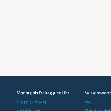
Montag bis Freitag 9–18 Uhr
Wissenswert
+49 341 92 71 36 15
FAQ
Kontaktformular
Marokko & High