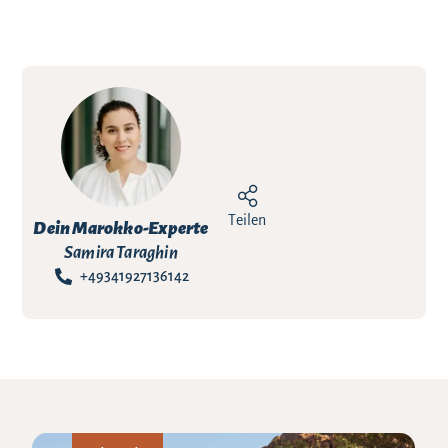
Teilen
Dein Marokko-Experte
Samira Taraghin
+49341927136142