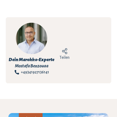
Teilen
Dein Marokko-Experte
Mostafa Benzouaa
+49341927136141