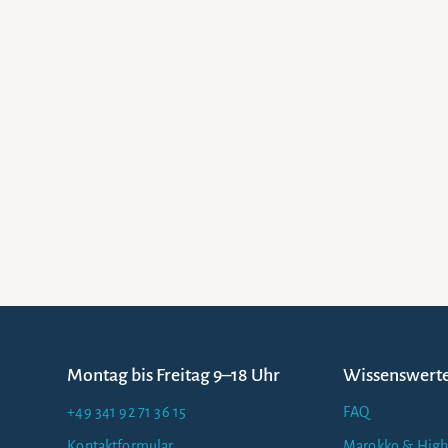
Montag bis Freitag 9–18 Uhr
Wissenswert
+49 341 92 71 36 15
FAQ
Kontaktformular
Marokko & High