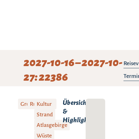
2027-10-16 – 2027-10-
Reisev
27: 22386
Termin
Übersicht
Gruppenreise
Rundreise
Kultur
&
Strand
Highlights:
Atlasgebirge
Wüste