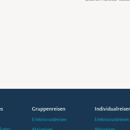
es
Gruppenreisen
Individualreise
Erlebnisrundreisen
Erlebnisrundreisen
lights
Aktivreisen
Aktivreisen