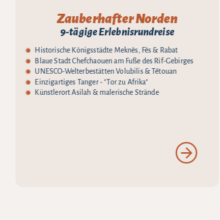
Zauberhafter Norden
9-tägige Erlebnisrundreise
Historische Königsstädte Meknès, Fès & Rabat
Blaue Stadt Chefchaouen am Fuße des Rif-Gebirges
UNESCO-Welterbestätten Volubilis & Tétouan
Einzigartiges Tanger - "Tor zu Afrika"
Künstlerort Asilah & malerische Strände