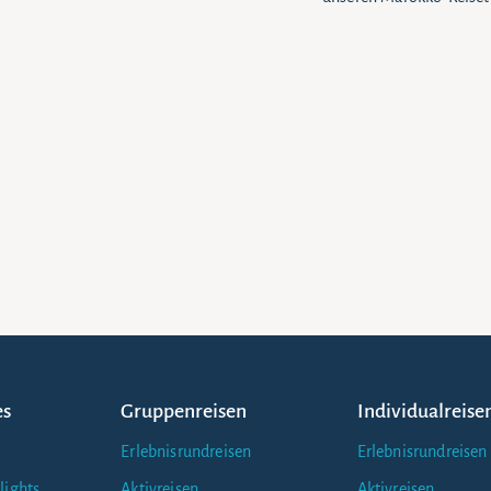
es
Gruppenreisen
Individualreise
Erlebnisrundreisen
Erlebnisrundreisen
lights
Aktivreisen
Aktivreisen