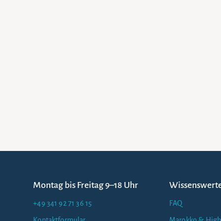
Montag bis Freitag 9–18 Uhr
Wissenswert
+49 341 92 71 36 15
FAQ
Kontaktformular
Marokko & High