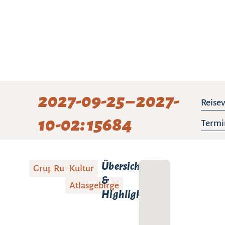
2027-09-25 – 2027-
Reisev
10-02: 15684
Termi
Übersicht
Gruppenreise
Rundreise
Kultur
&
Atlasgebirge
Highlights: