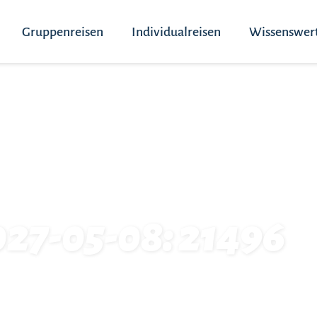
Gruppenreisen
Individualreisen
Wissenswer
027-05-08: 21496
6