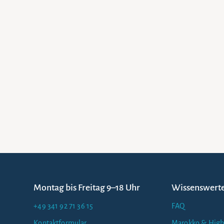
Montag bis Freitag 9–18 Uhr
Wissenswert
+49 341 92 71 36 15
FAQ
Kontaktformular
Marokko & High