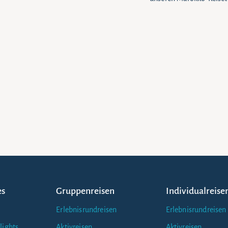
es
Gruppenreisen
Individualreise
Erlebnisrundreisen
Erlebnisrundreisen
lights
Aktivreisen
Aktivreisen