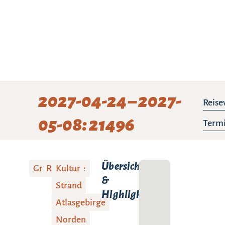
2027-04-24 – 2027-
Reise
05-08: 21496
Termi
Übersicht
Gruppenreise
Rundreise
Kultur
&
Strand
Highlights:
Atlasgebirge
Norden