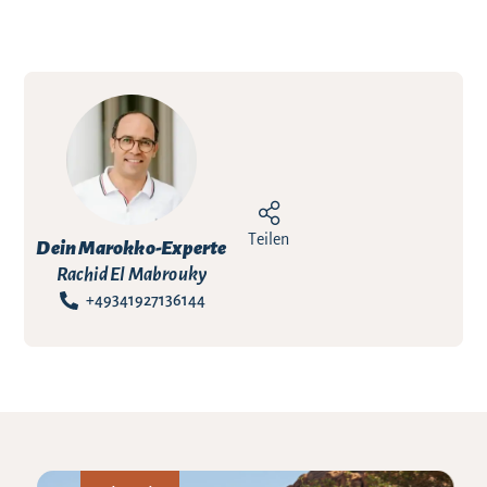
Teilen
Dein Marokko-Experte
Rachid El Mabrouky
+49341927136144