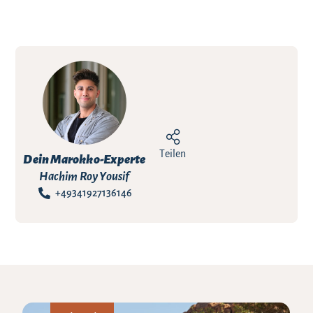
Teilen
Dein Marokko-Experte
Hachim Roy Yousif
+49341927136146