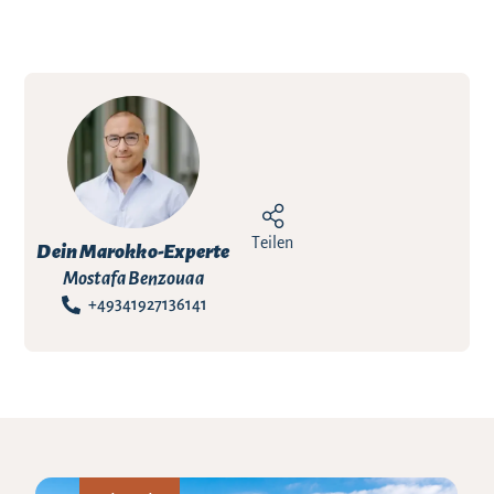
Teilen
Dein Marokko-Experte
Mostafa Benzouaa
+49341927136141