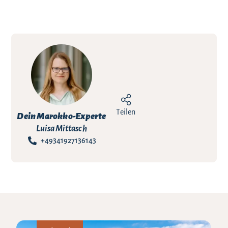
Teilen
Dein Marokko-Experte
Luisa Mittasch
+49341927136143