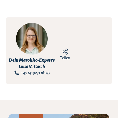
Teilen
Dein Marokko-Experte
Luisa Mittasch
+49341927136143