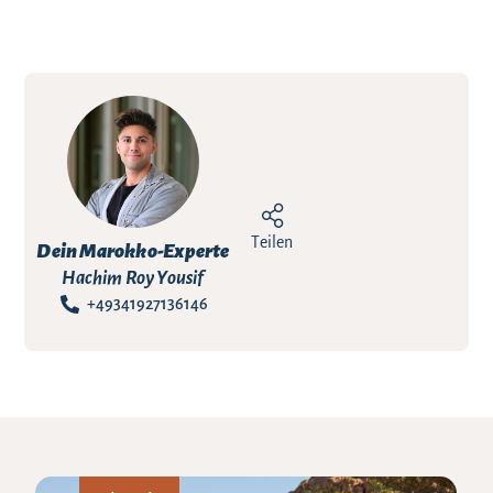
Teilen
Dein Marokko-Experte
Hachim Roy Yousif
+49341927136146