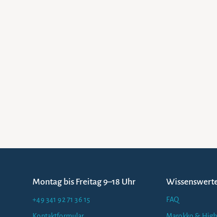
Montag bis Freitag 9–18 Uhr
Wissenswert
+49 341 92 71 36 15
FAQ
Kontaktformular
Marokko & High