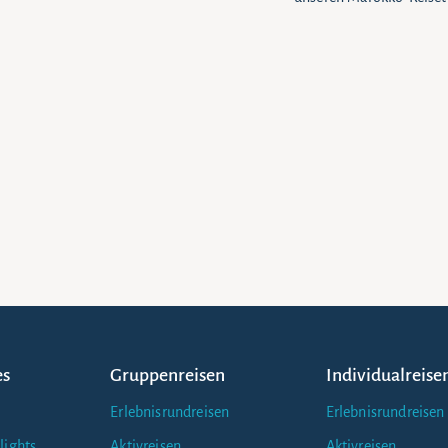
es
Gruppenreisen
Individualreise
Erlebnisrundreisen
Erlebnisrundreisen
lights
Aktivreisen
Aktivreisen