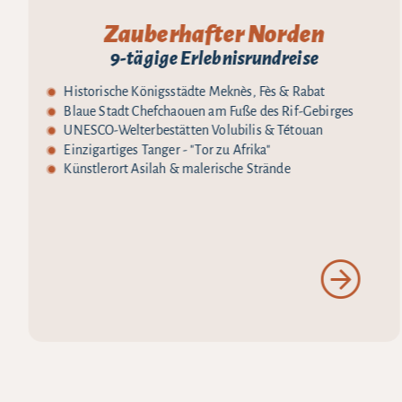
Zauberhafter Norden
9-tägige Erlebnisrundreise
Historische Königsstädte Meknès, Fès & Rabat
Blaue Stadt Chefchaouen am Fuße des Rif-Gebirges
UNESCO-Welterbestätten Volubilis & Tétouan
Einzigartiges Tanger - "Tor zu Afrika"
Künstlerort Asilah & malerische Strände