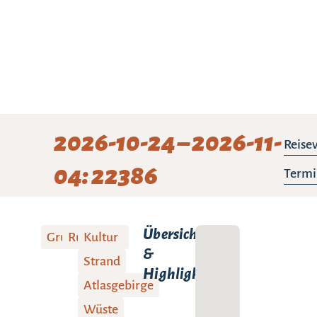
2026-10-24 – 2026-11-
Reise
04: 22386
Termi
Übersicht
Gruppenreise
Rundreise
Kultur
&
Strand
Highlights:
Atlasgebirge
Wüste