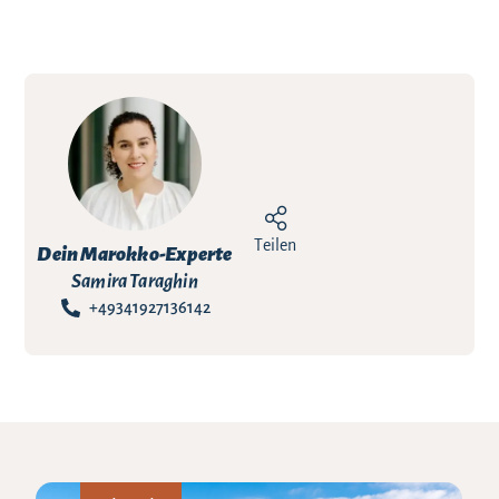
Teilen
Dein Marokko-Experte
Samira Taraghin
+49341927136142