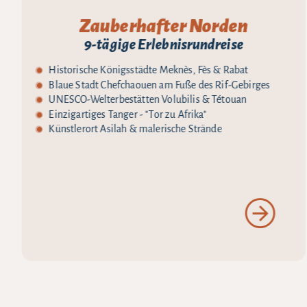
Zauberhafter Norden
9-tägige Erlebnisrundreise
Historische Königsstädte Meknès, Fès & Rabat
Blaue Stadt Chefchaouen am Fuße des Rif-Gebirges
UNESCO-Welterbestätten Volubilis & Tétouan
Einzigartiges Tanger - "Tor zu Afrika"
Künstlerort Asilah & malerische Strände