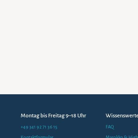
Montag bis Freitag 9–18 Uhr
Wissenswert
+49 341 92 71 36 15
FAQ
Kontaktformular
Marokko & High