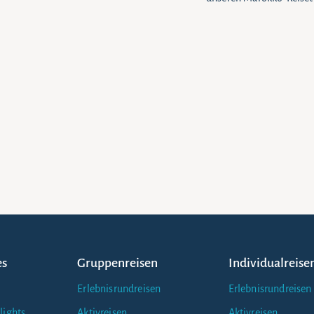
es
Gruppenreisen
Individualreise
Erlebnisrundreisen
Erlebnisrundreisen
lights
Aktivreisen
Aktivreisen