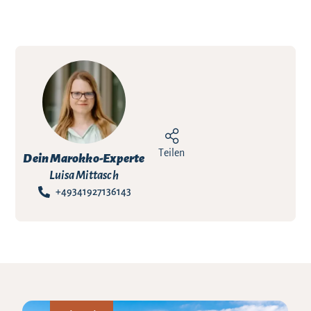
Teilen
Dein Marokko-Experte
Luisa Mittasch
+49341927136143