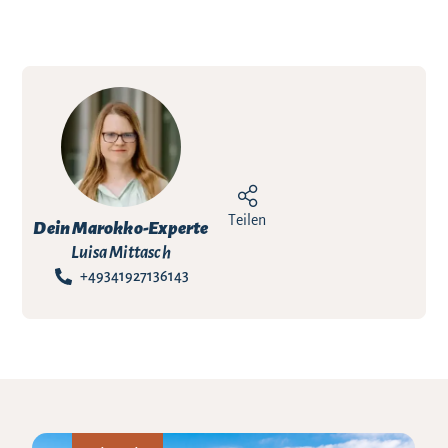
Teilen
Dein Marokko-Experte
Luisa Mittasch
+49341927136143