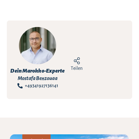
Teilen
Dein Marokko-Experte
Mostafa Benzouaa
+49341927136141