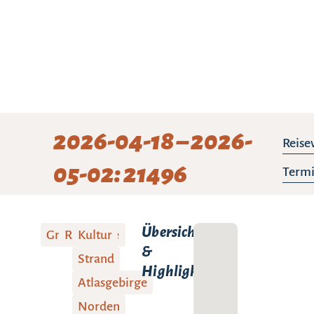
2026-04-18 – 2026-
Reise
05-02: 21496
Termi
Übersicht
Gruppenreise
Rundreise
Kultur
&
Strand
Highlights:
Atlasgebirge
Norden