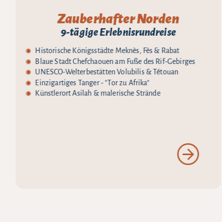
Zauberhafter Norden
9-tägige Erlebnisrundreise
Historische Königsstädte Meknès, Fès & Rabat
Blaue Stadt Chefchaouen am Fuße des Rif-Gebirges
UNESCO-Welterbestätten Volubilis & Tétouan
Einzigartiges Tanger - "Tor zu Afrika"
Künstlerort Asilah & malerische Strände