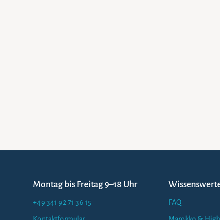
Montag bis Freitag 9–18 Uhr
Wissenswert
+49 341 92 71 36 15
FAQ
Kontaktformular
Marokko & High