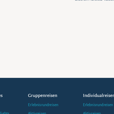
es
Gruppenreisen
Individualreise
Erlebnisrundreisen
Erlebnisrundreisen
lights
Aktivreisen
Aktivreisen