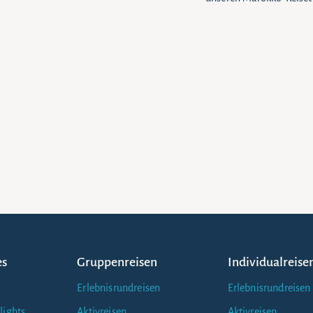
es
Gruppenreisen
Individualreise
Erlebnisrundreisen
Erlebnisrundreisen
lights
Aktivreisen
Aktivreisen