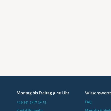
Montag bis Freitag 9–18 Uhr
Wissenswert
+49 341 92 71 36 15
FAQ
Kontaktformular
Marokko & High