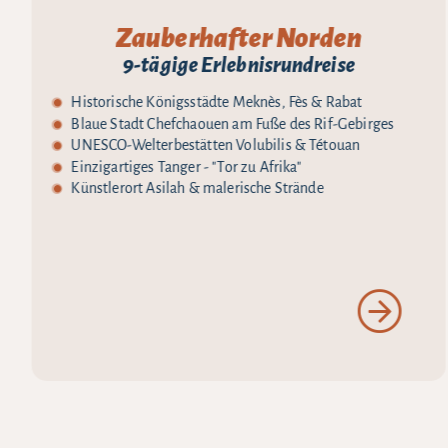
Zauberhafter Norden
9-tägige Erlebnisrundreise
Historische Königsstädte Meknès, Fès & Rabat
Blaue Stadt Chefchaouen am Fuße des Rif-Gebirges
UNESCO-Welterbestätten Volubilis & Tétouan
Einzigartiges Tanger - "Tor zu Afrika"
Künstlerort Asilah & malerische Strände