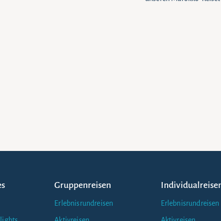
es
Gruppenreisen
Individualreise
Erlebnisrundreisen
Erlebnisrundreisen
lights
Aktivreisen
Aktivreisen