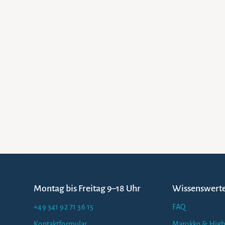
Montag bis Freitag 9–18 Uhr
Wissenswert
+49 341 92 71 36 15
FAQ
Kontaktformular
Marokko & High