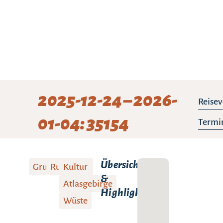
2025-12-24 – 2026-
Reisev
01-04: 35154
Termi
Übersicht
Gruppenreise
Rundreise
Kultur
&
Atlasgebirge
Highlights:
Wüste