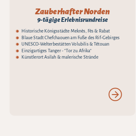
Zauberhafter Norden
9-tägige Erlebnisrundreise
Historische Königsstädte Meknès, Fès & Rabat
Blaue Stadt Chefchaouen am Fuße des Rif-Gebirges
UNESCO-Welterbestätten Volubilis & Tétouan
Einzigartiges Tanger - "Tor zu Afrika"
Künstlerort Asilah & malerische Strände