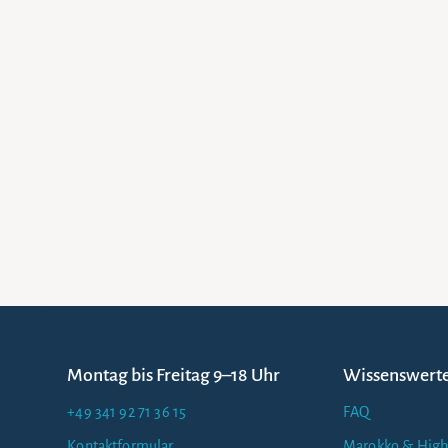
Montag bis Freitag 9–18 Uhr
Wissenswert
+49 341 92 71 36 15
FAQ
Kontaktformular
Marokko & High