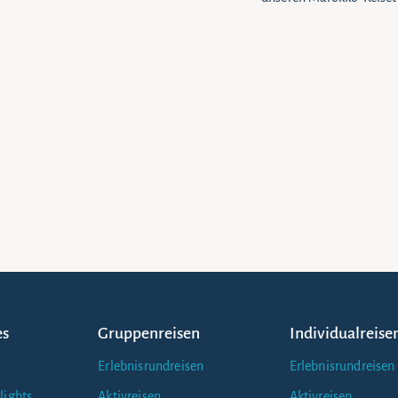
es
Gruppenreisen
Individualreise
Erlebnisrundreisen
Erlebnisrundreisen
lights
Aktivreisen
Aktivreisen