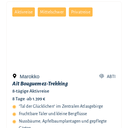
Aktivreise
Mittelschwer
Privatreise
Marokko
ABTI
Ait Bouguemez-Trekking
8-tägige Aktivreise
8 Tage ·
ab 1.399 €
"Tal der Glücklichen“ im Zentralen Atlasgebirge
Fruchtbare Täler und kleine Bergflüsse
Nussbäume, Apfelbaumplantagen und gepflegte
Gärten