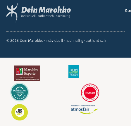
Ko
© 2026 Dein Marokko • individuell • nachhaltig • authentisch