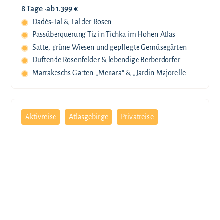
8 Tage ·
ab 1.399 €
Dadès-Tal & Tal der Rosen
Passüberquerung Tizi n’Tichka im Hohen Atlas
Satte, grüne Wiesen und gepflegte Gemüsegärten
Duftende Rosenfelder & lebendige Berberdörfer
Marrakeschs Gärten „Menara“ & „Jardin Majorelle
Aktivreise
Atlasgebirge
Privatreise