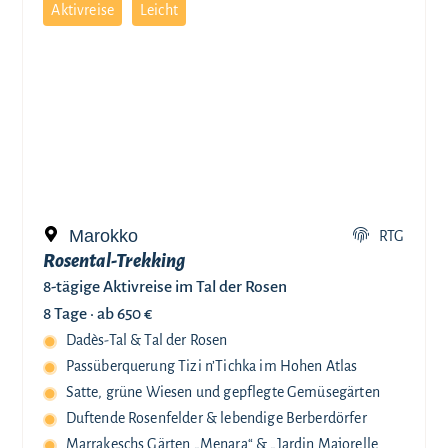
Aktivreise
Leicht
Marokko
RTG
Rosental-Trekking
8-tägige Aktivreise im Tal der Rosen
8 Tage ·
ab 650 €
Dadès-Tal & Tal der Rosen
Passüberquerung Tizi n’Tichka im Hohen Atlas
Satte, grüne Wiesen und gepflegte Gemüsegärten
Duftende Rosenfelder & lebendige Berberdörfer
Marrakeschs Gärten „Menara“ & „Jardin Majorelle