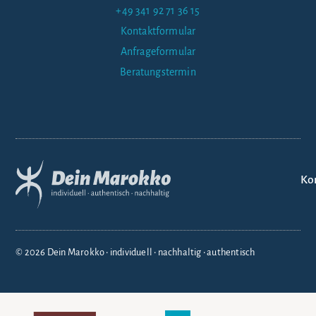
+49 341 92 71 36 15
Kontaktformular
Anfrageformular
Beratungstermin
Ko
© 2026 Dein Marokko • individuell • nachhaltig • authentisch