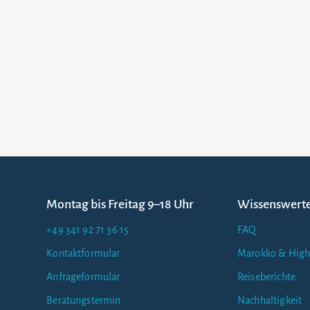
Montag bis Freitag 9–18 Uhr
Wissenswert
+49 341 92 71 36 15
FAQ
Kontaktformular
Marokko & High
Anfrageformular
Reiseberichte
Beratungstermin
Nachhaltigkeit