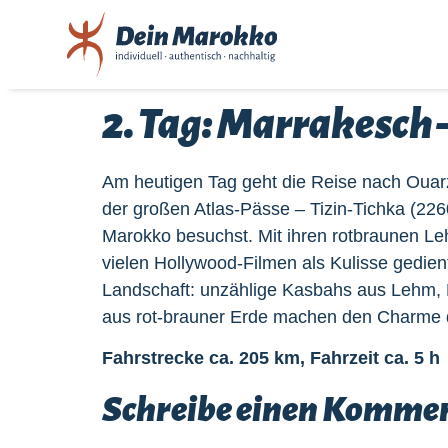
2. Tag: Marrakesch
Am heutigen Tag geht die Reise nach Ouarz
der großen Atlas-Pässe – Tizin-Tichka (22
Marokko besuchst. Mit ihren rotbraunen Leh
vielen Hollywood-Filmen als Kulisse gedient
Landschaft: unzählige Kasbahs aus Lehm, 
aus rot-brauner Erde machen den Charme 
Fahrstrecke ca. 205 km, Fahrzeit ca. 5 h
Schreibe einen Komme