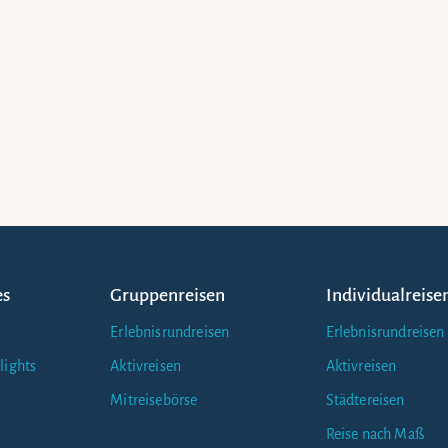
es
Gruppenreisen
Individualreise
Erlebnisrundreisen
Erlebnisrundreisen
lights
Aktivreisen
Aktivreisen
Mitreisebörse
Städtereisen
Reise nach Maß