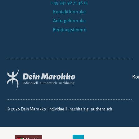
+49 341 92 71 36 15
Kontaktformular
Anfrageformular
Beratungstermin
Ko
© 2026 Dein Marokko • individuell • nachhaltig • authentisch