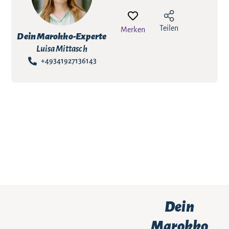
Teilen
Merken
Dein Marokko-Experte
Luisa Mittasch
+49341927136143
Dein
Marokko