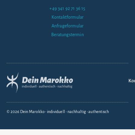
+49 341 92 71 36 15
Kontaktformular
Anfrageformular
Beratungstermin
Ko
© 2026 Dein Marokko • individuell • nachhaltig • authentisch