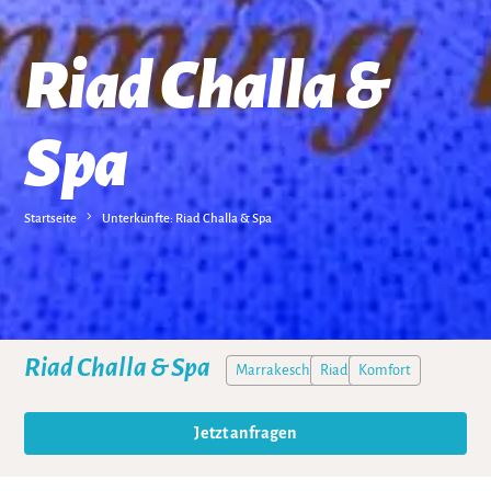
Riad Challa &
Spa
Startseite
Unterkünfte: Riad Challa & Spa
Riad Challa & Spa
Marrakesch
Riad
Komfort
Jetzt anfragen