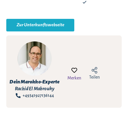
Zur Unterkunftswebseite
Teilen
Merken
Dein Marokko-Experte
Rachid El Mabrouky
+49341927136144