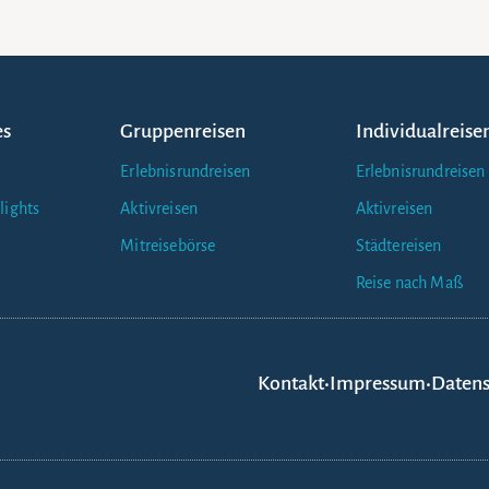
es
Gruppenreisen
Individualreise
Erlebnisrundreisen
Erlebnisrundreisen
lights
Aktivreisen
Aktivreisen
Mitreisebörse
Städtereisen
Reise nach Maß
Kontakt
•
Impressum
•
Datens