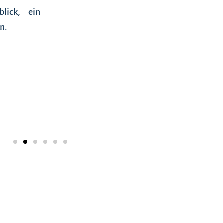
lick, ein
n.