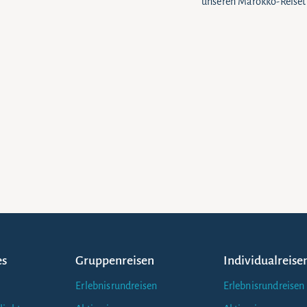
unseren Marokko-Reiseti
es
Gruppenreisen
Individualreise
Erlebnisrundreisen
Erlebnisrundreisen