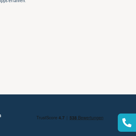
pps erfahren.
n