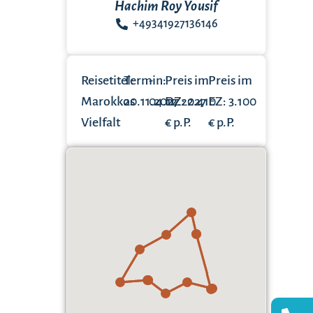
Hachim Roy Yousif
+49341927136146
Reisetitel:
Termin:
-
Preis im
Preis im
Marokkos
20.11.2027
04.12.2027
DZ: 2.410
EZ: 3.100
Vielfalt
€ p.P.
€ p.P.