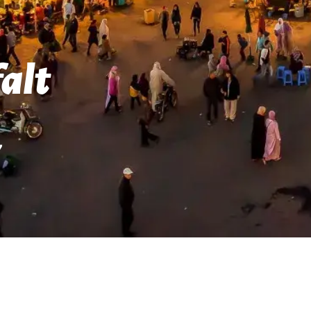
alt
7