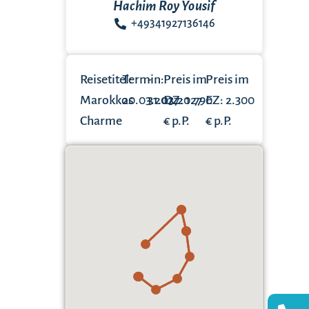
Hachim Roy Yousif
+49341927136146
Reisetitel:
Termin:
-
Preis im
Preis im
Marokkos
20.03.2027
31.03.2027
DZ: 1.790
EZ: 2.300
Charme
€ p.P.
€ p.P.