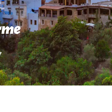
rme
7