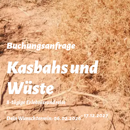
Buchungsanfrage
Kasbahs und
Wüste
8-tägige Erlebnisrundreise
- 17.12.2027
Dein Wunschtermin: 06.02.2026