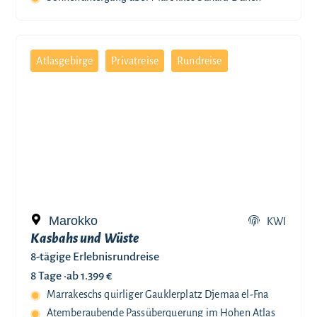
Atlasgebirge
Privatreise
Rundreise
Marokko
KWI
Kasbahs und Wüste
8-tägige Erlebnisrundreise
8 Tage ·
ab 1.399 €
Marrakeschs quirliger Gauklerplatz Djemaa el-Fna
Atemberaubende Passüberquerung im Hohen Atlas