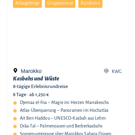
Atlasgebirge
Gruppenreise
Rundreise
Marokko
KWG
Kasbahs und Wüste
8-tägige Erlebnisrundreise
8 Tage ·
ab 1,250 €
Djemaa el-Fna – Magie im Herzen Marrakeschs
Atlas-Überquerung – Panoramen im Hochatlas
Aït Ben Haddou – UNESCO-Kasbah aus Lehm
Drâa-Tal – Palmenoasen und Berberkasbahs
Sonnenuntergang über Marokkos Sahara-Dünen