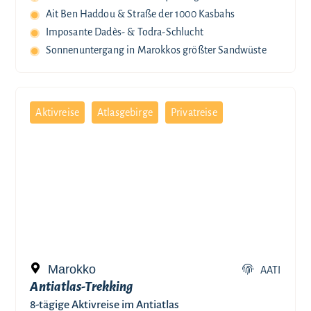
Ait Ben Haddou & Straße der 1000 Kasbahs
Imposante Dadès- & Todra-Schlucht
Sonnenuntergang in Marokkos größter Sandwüste
Aktivreise
Atlasgebirge
Privatreise
Marokko
AATI
Antiatlas-Trekking
8-tägige Aktivreise im Antiatlas