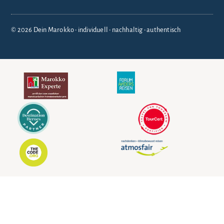
© 2026 Dein Marokko • individuell • nachhaltig • authentisch