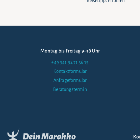
Reisetipps erfahren.
Montag bis Freitag 9–18 Uhr
+49 341 92 71 36 15
Kontaktformular
Anfrageformular
Beratungstermin
Ko