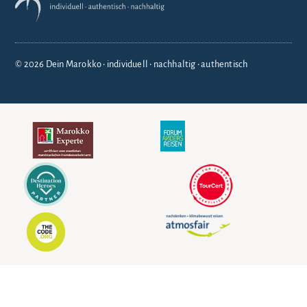
© 2026 Dein Marokko • individuell • nachhaltig • authentisch