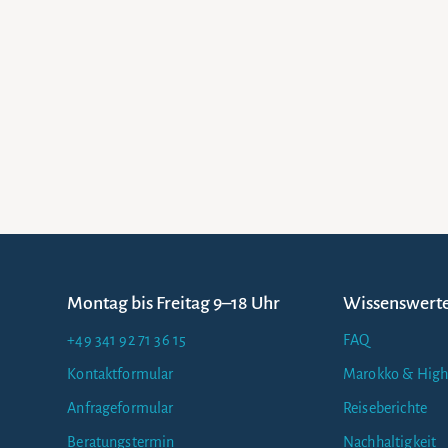
Montag bis Freitag 9–18 Uhr
Wissenswert
+49 341 92 71 36 15
FAQ
Kontaktformular
Marokko & High
Anfrageformular
Reiseberichte
Beratungstermin
Nachhaltigkeit