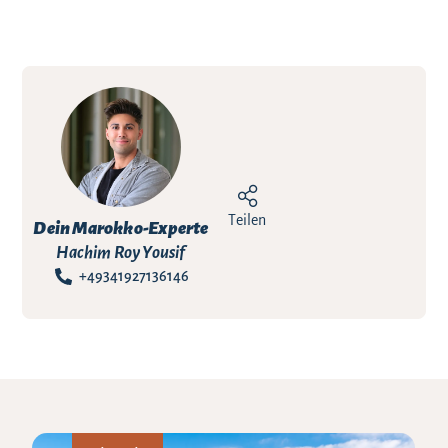
Teilen
Dein Marokko-Experte
Hachim Roy Yousif
+49341927136146